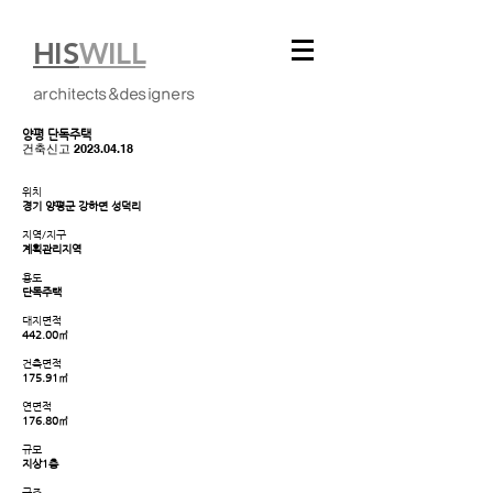
HIS
WILL
architects&designers
양평 단독주택​
건축신고 2023.04.18
위치
경기 양평군 강하면 성덕리
지역/지구
계획관리지역
용도
단독주택
대지면적
442.00㎡
건축면적
175.91㎡
연면적
176.80㎡
규모
지상1층
구조