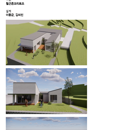
철근콘크리트조
설계
이동균, 김의민