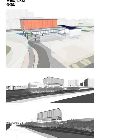
박형수, 김찬미
정경호