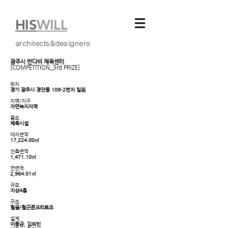
HIS
WILL
architects&designers
광주시 반다비 체육센터
[COMPETITION_3rd PRIZE]
위치
경기 광주시 경안동 109-2번지 일원
지역/지구
자연녹지지역
용도
체육시설
대지면적
17,224.00㎡
건축면적
1,471.10㎡
연면적
2,964.01㎡
규모
지상4층
구조
철골/철근콘크리트조
설계
이동균, 김의민