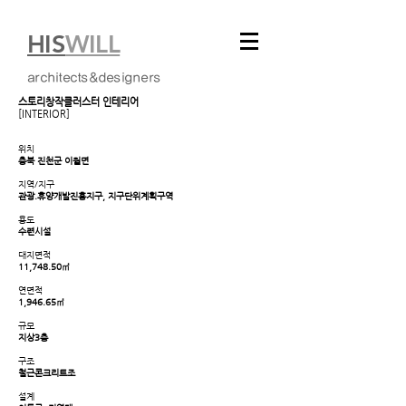
HIS
WILL
architects&designers
스토리창작클러스터 인테리어
[INTERIOR]
위치
충북 진천군 이월면
지역/지구
관광.휴양개발진흥지구, 지구단위계획구역
용도
수련시설
대지면적
11,748.50㎡
연면적
1,946.65㎡
규모
지상3층
구조
철근콘크리트조
설계