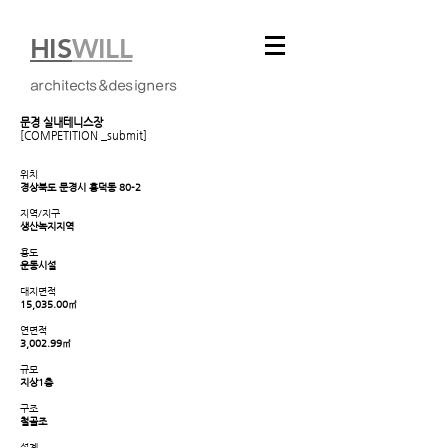
HIS
WILL
architects&designers
문경 실내테니스장
[COMPETITION _submit]
위치
경상북도 문경시 흥덕동 80-2
지역/지구
생산녹지지역
용도
운동시설
대지면적
15,035.00㎡
연면적
3,002.99㎡
규모
지상1층
구조
철골조
설계