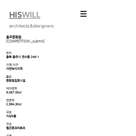
HIS
WILL
architects&designers
충주문화원
[COMPETITION _submit]
위치
충북 충주시 연수동 246-1
지역/지구
자연녹지지역
용도
문화및집회시설
대지면적
9,067.00㎡
연면적
2,994.30㎡
규모
지상3층
구조
철근콘크리트조
설계