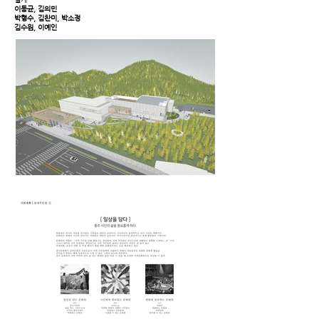
이동균, 김의민
박형수, 김찬미, 박소정
​김수원, 이예인